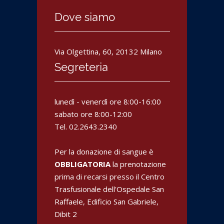
una
in
apre
apre
WhatsApp
nuova
una
in
in
(Si
Dove siamo
finestra)
nuova
una
una
apre
finestra)
nuova
nuova
in
finestra)
finestra)
una
nuova
finestra)
Via Olgettina, 60, 20132 Milano
Segreteria
lunedì - venerdì ore 8:00-16:00
sabato ore 8:00-12:00
Tel. 02.2643.2340
Per la donazione di sangue è
OBBLIGATORIA
la prenotazione
prima di recarsi presso il Centro
Trasfusionale dell'Ospedale San
Raffaele, Edificio San Gabriele,
Dibit 2