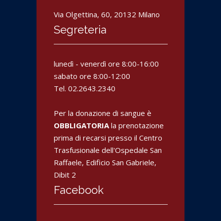
t
n
n
u
u
r
u
a
n
n
a
o
n
a
Via Olgettina, 60, 20132 Milano
a
)
v
u
n
n
a
o
u
u
Segreteria
f
v
o
o
i
a
v
v
n
f
a
a
e
i
f
f
s
n
i
i
t
e
n
n
lunedì - venerdì ore 8:00-16:00
r
s
e
e
a
t
s
s
sabato ore 8:00-12:00
)
r
t
t
a
r
r
Tel. 02.2643.2340
)
a
a
)
)
Per la donazione di sangue è
OBBLIGATORIA
la prenotazione
prima di recarsi presso il Centro
Trasfusionale dell'Ospedale San
Raffaele, Edificio San Gabriele,
Dibit 2
Facebook