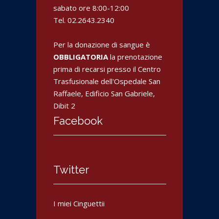
a
t
s
s
sabato ore 8:00-12:00
)
r
t
t
a
r
r
Tel. 02.2643.2340
)
a
a
)
)
Per la donazione di sangue è
OBBLIGATORIA
la prenotazione
prima di recarsi presso il Centro
Trasfusionale dell'Ospedale San
Raffaele, Edificio San Gabriele,
Dibit 2
Facebook
Twitter
I miei Cinguettii