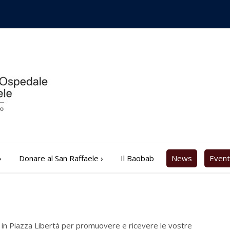
›
Donare al San Raffaele
›
Il Baobab
News
Event
in Piazza Libertà per promuovere e ricevere le vostre