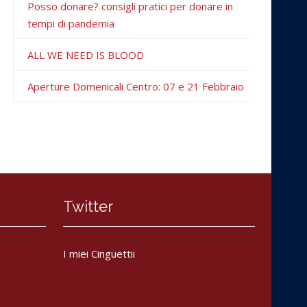
Posso donare? consigli pratici per donare in
tempi di pandemia
ALL WE NEED IS BLOOD
Aperture Domenicali Centro: 07 e 21 Febbraio
Twitter
I miei Cinguettii