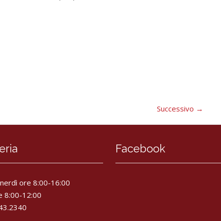
Successivo
→
eria
Facebook
enerdì ore 8:00-16:00
e 8:00-12:00
643.2340