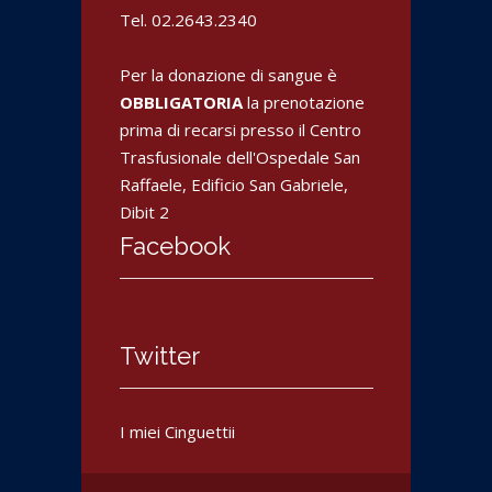
a
r
r
Tel. 02.2643.2340
)
a
a
)
)
Per la donazione di sangue è
OBBLIGATORIA
la prenotazione
prima di recarsi presso il Centro
Trasfusionale dell'Ospedale San
Raffaele, Edificio San Gabriele,
Dibit 2
Facebook
Twitter
I miei Cinguettii