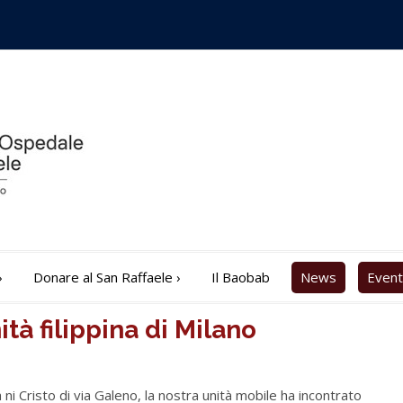
›
Donare al San Raffaele
›
Il Baobab
News
Event
tà filippina di Milano
ni Cristo di via Galeno, la nostra unità mobile ha incontrato