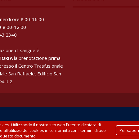
enerdì ore 8:00-16:00
e 8:00-12:00
643.2340
azione di sangue è
TORIA
la prenotazione prima
 presso il Centro Trasfusionale
ale San Raffaele, Edificio San
Dibit 2
okies. Utilizzando il nostro sito web l'utente dichiara di
Realizzato da
Extrema Ratio - networking_&_web
 all’utilizzo dei cookies in conformità con i termini di uso
Per sapern
n questo documento.