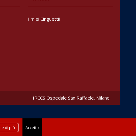
I miei Cinguettii
IRCCS Ospedale San Raffaele
, Milano
e di più
Accetto