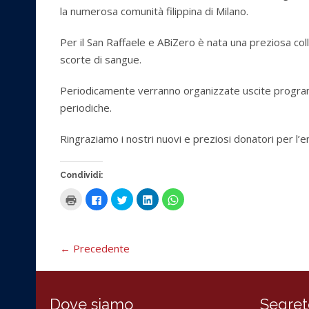
la numerosa comunità filippina di Milano.
Per il San Raffaele e ABiZero è nata una preziosa co
scorte di sangue.
Periodicamente verranno organizzate uscite program
periodiche.
Ringraziamo i nostri nuovi e preziosi donatori per l’e
Condividi:
F
F
F
F
F
a
a
a
a
a
i
i
i
i
i
c
c
c
c
c
l
l
l
l
l
i
i
i
i
i
c
c
c
c
c
←
Precedente
q
p
q
q
p
u
e
u
u
e
i
r
i
i
r
p
c
p
p
c
e
o
e
e
o
r
n
r
r
n
Dove siamo
Segret
s
d
c
c
d